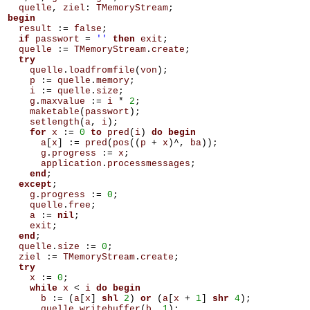
quelle
,
ziel
:
TMemoryStream
;
begin
result
:=
false
;
if
passwort
=
''
then
exit
;
quelle
:=
TMemoryStream
.
create
;
try
quelle
.
loadfromfile
(
von
);
p
:=
quelle
.
memory
;
i
:=
quelle
.
size
;
g
.
maxvalue
:=
i
*
2
;
maketable
(
passwort
);
setlength
(
a
,
i
);
for
x
:=
0
to
pred
(
i
)
do
begin
a
[
x
]
:=
pred
(
pos
((
p
+
x
)^,
ba
));
g
.
progress
:=
x
;
application
.
processmessages
;
end
;
except
;
g
.
progress
:=
0
;
quelle
.
free
;
a
:=
nil
;
exit
;
end
;
quelle
.
size
:=
0
;
ziel
:=
TMemoryStream
.
create
;
try
x
:=
0
;
while
x
<
i
do
begin
b
:=
(
a
[
x
]
shl
2
)
or
(
a
[
x
+
1
]
shr
4
);
quelle
.
writebuffer
(
b
,
1
);