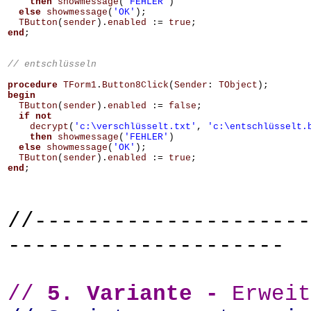
then
showmessage
(
'FEHLER'
)
else
showmessage
(
'OK'
);
TButton
(
sender
).
enabled
:=
true
;
end
;
procedure
TForm1
.
Button8Click
(
Sender
:
TObject
);
begin
TButton
(
sender
).
enabled
:=
false
;
if
not
decrypt
(
'c:\verschlüsselt.txt'
,
'c:\entschlüsselt.
then
showmessage
(
'FEHLER'
)
else
showmessage
(
'OK'
);
TButton
(
sender
).
enabled
:=
true
;
end
;
//---------------------
---------------------
//
5. Variante -
Erweit