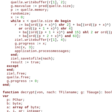
quelle
.
writebuffer
(
r
[
1
],
2
);
g
.
maxvalue
:=
pred
(
quelle
.
size
);
p
:=
quelle
.
memory
;
randomize
;
x
:=
0
;
while
x
<
quelle
.
size
do
begin
r
:=
ba
[
ord
((
p
+
x
)^)
shr
2
]
+
ba
[(
ord
((
p
+
x
)^)
or
ord
((
p
+
1
+
x
)^)
shr
4
]
+
ba
[(
ord
((
p
+
1
+
x
)^)
and
15
)
shl
2
or
ord
((
+
ba
[
ord
((
p
+
2
+
x
)^)
and
63
];
ziel
.
writebuffer
(
r
[
1
],
4
);
g
.
progress
:=
x
;
inc
(
x
,
3
);
application
.
processmessages
;
end
;
ziel
.
savetofile
(
nach
);
result
:=
true
;
except
end
;
ziel
.
free
;
quelle
.
free
;
g
.
progress
:=
0
;
end
;
function
decrypt
(
von
,
nach
:
TFilename
;
g
:
TGauge
):
boo
var
p
:
PChar
;
b
:
byte
;
a
:
array
of
byte
;
x
,
i
,
gr
:
integer
;