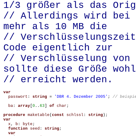
1/3 größer als das Orig
// Allerdings wird bei 
mehr als 10 MB die
// Verschlüsselungszeit
Code eigentlich zur
// Verschlüsselung von 
sollte diese Größe wohl
// erreicht werden.
var
passwort
:
string
=
'DBR 4. Dezember 2005'
;
ba
:
array
[
0
..
63
]
of
char
;
procedure
maketable
(
const
schlssl
:
string
);
var
x
,
b
:
byte
;
function
seed
:
string
;
var