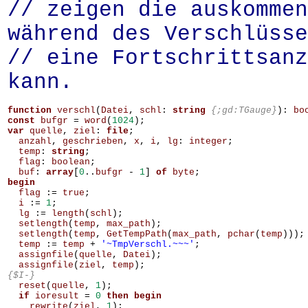
// zeigen die auskommen
während des Verschlüsse
// eine Fortschrittsanz
kann.
function
verschl
(
Datei
,
schl
:
string
{;gd:TGauge}
):
bo
const
bufgr
=
word
(
1024
);
var
quelle
,
ziel
:
file
;
anzahl
,
geschrieben
,
x
,
i
,
lg
:
integer
;
temp
:
string
;
flag
:
boolean
;
buf
:
array
[
0
..
bufgr
-
1
]
of
byte
;
begin
flag
:=
true
;
i
:=
1
;
lg
:=
length
(
schl
);
setlength
(
temp
,
max_path
);
setlength
(
temp
,
GetTempPath
(
max_path
,
pchar
(
temp
)));
temp
:=
temp
+
'~TmpVerschl.~~~'
;
assignfile
(
quelle
,
Datei
);
assignfile
(
ziel
,
temp
);
{$I-}
reset
(
quelle
,
1
);
if
ioresult
=
0
then
begin
rewrite
(
ziel
,
1
);