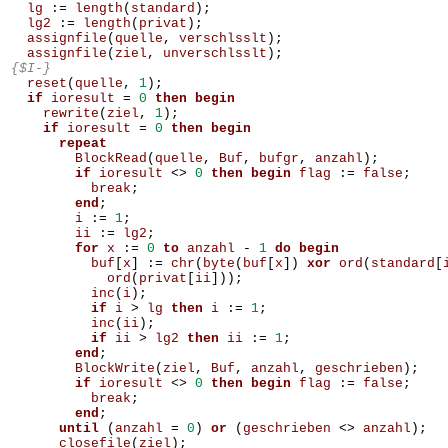
lg
:=
length
(
standard
);
lg2
:=
length
(
privat
);
assignfile
(
quelle
,
verschlsslt
);
assignfile
(
ziel
,
unverschlsslt
);
{$I-}
reset
(
quelle
,
1
);
if
ioresult
=
0
then
begin
rewrite
(
ziel
,
1
);
if
ioresult
=
0
then
begin
repeat
BlockRead
(
quelle
,
Buf
,
bufgr
,
anzahl
);
if
ioresult
<>
0
then
begin
flag
:=
false
;
break
;
end
;
i
:=
1
;
ii
:=
lg2
;
for
x
:=
0
to
anzahl
-
1
do
begin
buf
[
x
]
:=
chr
(
byte
(
buf
[
x
])
xor
ord
(
standard
[
ord
(
privat
[
ii
]));
inc
(
i
);
if
i
>
lg
then
i
:=
1
;
inc
(
ii
);
if
ii
>
lg2
then
ii
:=
1
;
end
;
BlockWrite
(
ziel
,
Buf
,
anzahl
,
geschrieben
);
if
ioresult
<>
0
then
begin
flag
:=
false
;
break
;
end
;
until
(
anzahl
=
0
)
or
(
geschrieben
<>
anzahl
);
closefile
(
ziel
);