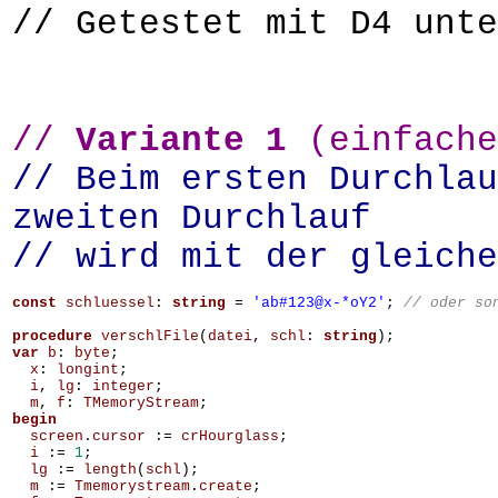
// Getestet mit D4 unt
//
Variante 1
(einfache
// Beim ersten Durchlau
zweiten Durchlauf
// wird mit der gleiche
const
schluessel
:
string
=
'ab#123@x-*oY2'
;
procedure
verschlFile
(
datei
,
schl
:
string
);
var
b
:
byte
;
x
:
longint
;
i
,
lg
:
integer
;
m
,
f
:
TMemoryStream
;
begin
screen
.
cursor
:=
crHourglass
;
i
:=
1
;
lg
:=
length
(
schl
);
m
:=
Tmemorystream
.
create
;