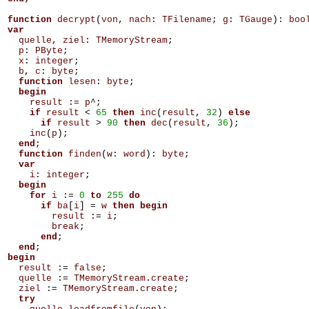
function
decrypt
(
von
,
nach
:
TFilename
;
g
:
TGauge
):
boo
var
quelle
,
ziel
:
TMemoryStream
;
p
:
PByte
;
x
:
integer
;
b
,
c
:
byte
;
function
lesen
:
byte
;
begin
result
:=
p
^;
if
result
<
65
then
inc
(
result
,
32
)
else
if
result
>
90
then
dec
(
result
,
36
);
inc
(
p
);
end
;
function
finden
(
w
:
word
):
byte
;
var
i
:
integer
;
begin
for
i
:=
0
to
255
do
if
ba
[
i
]
=
w
then
begin
result
:=
i
;
break
;
end
;
end
;
begin
result
:=
false
;
quelle
:=
TMemoryStream
.
create
;
ziel
:=
TMemoryStream
.
create
;
try