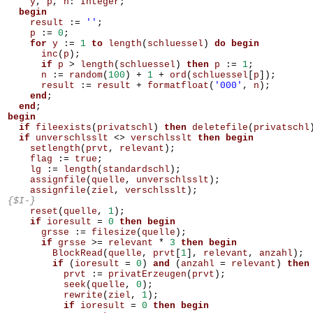
y
,
p
,
n
:
Integer
;
begin
result
:=
''
;
p
:=
0
;
for
y
:=
1
to
length
(
schluessel
)
do
begin
inc
(
p
);
if
p
>
length
(
schluessel
)
then
p
:=
1
;
n
:=
random
(
100
)
+
1
+
ord
(
schluessel
[
p
]);
result
:=
result
+
formatfloat
(
'000'
,
n
);
end
;
end
;
begin
if
fileexists
(
privatschl
)
then
deletefile
(
privatschl
if
unverschlsslt
<>
verschlsslt
then
begin
setlength
(
prvt
,
relevant
);
flag
:=
true
;
lg
:=
length
(
standardschl
);
assignfile
(
quelle
,
unverschlsslt
);
assignfile
(
ziel
,
verschlsslt
);
{$I-}
reset
(
quelle
,
1
);
if
ioresult
=
0
then
begin
grsse
:=
filesize
(
quelle
);
if
grsse
>=
relevant
*
3
then
begin
BlockRead
(
quelle
,
prvt
[
1
],
relevant
,
anzahl
);
if
(
ioresult
=
0
)
and
(
anzahl
=
relevant
)
then
prvt
:=
privatErzeugen
(
prvt
);
seek
(
quelle
,
0
);
rewrite
(
ziel
,
1
);
if
ioresult
=
0
then
begin