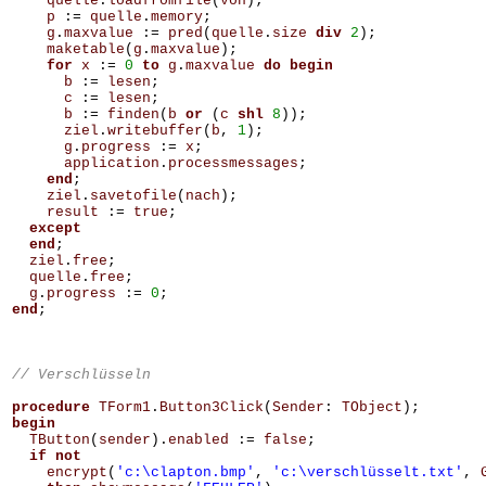
quelle
.
loadfromfile
(
von
);
p
:=
quelle
.
memory
;
g
.
maxvalue
:=
pred
(
quelle
.
size
div
2
);
maketable
(
g
.
maxvalue
);
for
x
:=
0
to
g
.
maxvalue
do
begin
b
:=
lesen
;
c
:=
lesen
;
b
:=
finden
(
b
or
(
c
shl
8
));
ziel
.
writebuffer
(
b
,
1
);
g
.
progress
:=
x
;
application
.
processmessages
;
end
;
ziel
.
savetofile
(
nach
);
result
:=
true
;
except
end
;
ziel
.
free
;
quelle
.
free
;
g
.
progress
:=
0
;
end
;
procedure
TForm1
.
Button3Click
(
Sender
:
TObject
);
begin
TButton
(
sender
).
enabled
:=
false
;
if
not
encrypt
(
'c:\clapton.bmp'
,
'c:\verschlüsselt.txt'
,