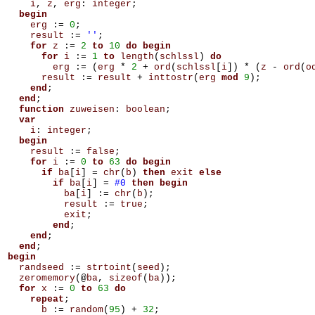
i
,
z
,
erg
:
integer
;
begin
erg
:=
0
;
result
:=
''
;
for
z
:=
2
to
10
do
begin
for
i
:=
1
to
length
(
schlssl
)
do
erg
:=
(
erg
*
2
+
ord
(
schlssl
[
i
])
*
(
z
-
ord
(
o
result
:=
result
+
inttostr
(
erg
mod
9
);
end
;
end
;
function
zuweisen
:
boolean
;
var
i
:
integer
;
begin
result
:=
false
;
for
i
:=
0
to
63
do
begin
if
ba
[
i
]
=
chr
(
b
)
then
exit
else
if
ba
[
i
]
=
#0
then
begin
ba
[
i
]
:=
chr
(
b
);
result
:=
true
;
exit
;
end
;
end
;
end
;
begin
randseed
:=
strtoint
(
seed
);
zeromemory
(@
ba
,
sizeof
(
ba
));
for
x
:=
0
to
63
do
repeat
;
b
:=
random
(
95
)
+
32
;