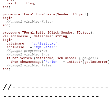
result
:=
flag
;
end
;
procedure
TForm1
.
FormCreate
(
Sender
:
TObject
);
begin
end
;
procedure
TForm1
.
Button2Click
(
Sender
:
TObject
);
var
schluessel
,
dateiname
:
string
;
begin
dateiname
:=
'c:\test.txt'
;
schluessel
:=
'#@a3-ä*A7'
;
if
not
verschl
(
dateiname
,
schluessel
{,gauge1}
)
then
showmessage
(
'Fehler '
+
inttostr
(
getlasterror
end
;
//---------------------
---------------------