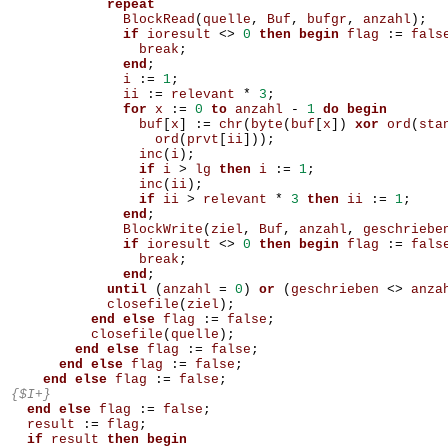
repeat
BlockRead
(
quelle
,
Buf
,
bufgr
,
anzahl
);
if
ioresult
<>
0
then
begin
flag
:=
fals
break
;
end
;
i
:=
1
;
ii
:=
relevant
*
3
;
for
x
:=
0
to
anzahl
-
1
do
begin
buf
[
x
]
:=
chr
(
byte
(
buf
[
x
])
xor
ord
(
sta
ord
(
prvt
[
ii
]));
inc
(
i
);
if
i
>
lg
then
i
:=
1
;
inc
(
ii
);
if
ii
>
relevant
*
3
then
ii
:=
1
;
end
;
BlockWrite
(
ziel
,
Buf
,
anzahl
,
geschriebe
if
ioresult
<>
0
then
begin
flag
:=
fals
break
;
end
;
until
(
anzahl
=
0
)
or
(
geschrieben
<>
anza
closefile
(
ziel
);
end
else
flag
:=
false
;
closefile
(
quelle
);
end
else
flag
:=
false
;
end
else
flag
:=
false
;
end
else
flag
:=
false
;
{$I+}
end
else
flag
:=
false
;
result
:=
flag
;
if
result
then
begin