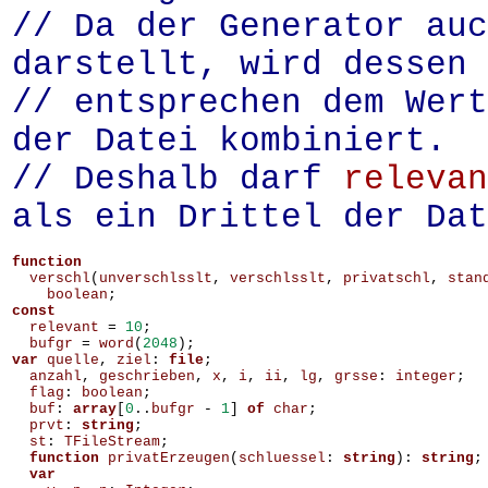
// Da der Generator auc
darstellt, wird dessen 
// entsprechen dem Wert
der Datei kombiniert.
// Deshalb darf
relevan
als ein Drittel der Dat
function
verschl
(
unverschlsslt
,
verschlsslt
,
privatschl
,
stan
boolean
;
const
relevant
=
10
;
bufgr
=
word
(
2048
);
var
quelle
,
ziel
:
file
;
anzahl
,
geschrieben
,
x
,
i
,
ii
,
lg
,
grsse
:
integer
;
flag
:
boolean
;
buf
:
array
[
0
..
bufgr
-
1
]
of
char
;
prvt
:
string
;
st
:
TFileStream
;
function
privatErzeugen
(
schluessel
:
string
):
string
;
var