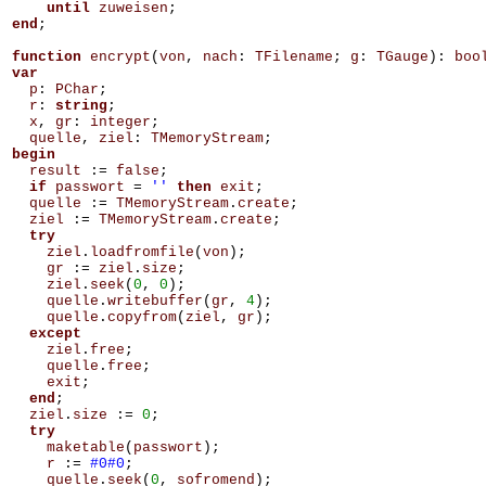
until
zuweisen
;
end
;
function
encrypt
(
von
,
nach
:
TFilename
;
g
:
TGauge
):
boo
var
p
:
PChar
;
r
:
string
;
x
,
gr
:
integer
;
quelle
,
ziel
:
TMemoryStream
;
begin
result
:=
false
;
if
passwort
=
''
then
exit
;
quelle
:=
TMemoryStream
.
create
;
ziel
:=
TMemoryStream
.
create
;
try
ziel
.
loadfromfile
(
von
);
gr
:=
ziel
.
size
;
ziel
.
seek
(
0
,
0
);
quelle
.
writebuffer
(
gr
,
4
);
quelle
.
copyfrom
(
ziel
,
gr
);
except
ziel
.
free
;
quelle
.
free
;
exit
;
end
;
ziel
.
size
:=
0
;
try
maketable
(
passwort
);
r
:=
#0#0
;
quelle
.
seek
(
0
,
sofromend
);