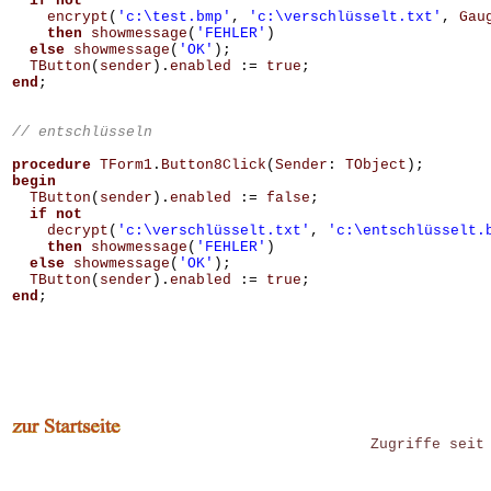
if
not
encrypt
(
'c:\test.bmp'
,
'c:\verschlüsselt.txt'
,
Gau
then
showmessage
(
'FEHLER'
)
else
showmessage
(
'OK'
);
TButton
(
sender
).
enabled
:=
true
;
end
;
procedure
TForm1
.
Button8Click
(
Sender
:
TObject
);
begin
TButton
(
sender
).
enabled
:=
false
;
if
not
decrypt
(
'c:\verschlüsselt.txt'
,
'c:\entschlüsselt.
then
showmessage
(
'FEHLER'
)
else
showmessage
(
'OK'
);
TButton
(
sender
).
enabled
:=
true
;
end
;
Zugriffe seit