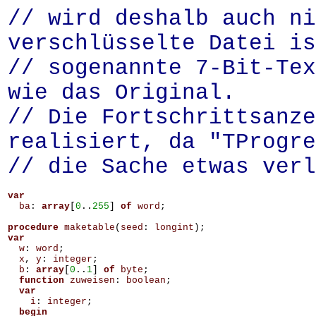
// wird deshalb auch ni
verschlüsselte Datei is
// sogenannte 7-Bit-Tex
wie das Original.
// Die Fortschrittsanze
realisiert, da "TProgre
// die Sache etwas verl
var
ba
:
array
[
0
..
255
]
of
word
;
procedure
maketable
(
seed
:
longint
);
var
w
:
word
;
x
,
y
:
integer
;
b
:
array
[
0
..
1
]
of
byte
;
function
zuweisen
:
boolean
;
var
i
:
integer
;
begin