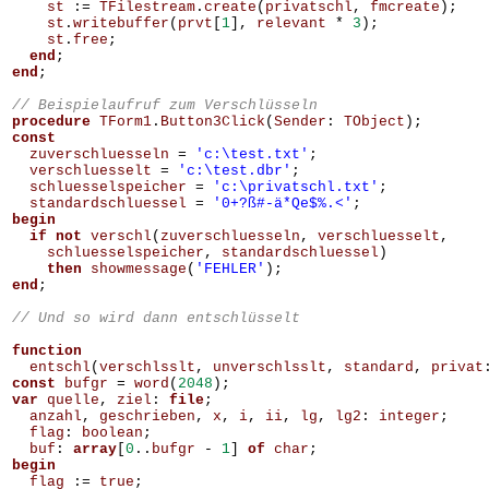
st
:=
TFilestream
.
create
(
privatschl
,
fmcreate
);
st
.
writebuffer
(
prvt
[
1
],
relevant
*
3
);
st
.
free
;
end
;
end
;
procedure
TForm1
.
Button3Click
(
Sender
:
TObject
);
const
zuverschluesseln
=
'c:\test.txt'
;
verschluesselt
=
'c:\test.dbr'
;
schluesselspeicher
=
'c:\privatschl.txt'
;
standardschluessel
=
'0+?ß#-ä*Qe$%.<'
;
begin
if
not
verschl
(
zuverschluesseln
,
verschluesselt
,
schluesselspeicher
,
standardschluessel
)
then
showmessage
(
'FEHLER'
);
end
;
function
entschl
(
verschlsslt
,
unverschlsslt
,
standard
,
privat
const
bufgr
=
word
(
2048
);
var
quelle
,
ziel
:
file
;
anzahl
,
geschrieben
,
x
,
i
,
ii
,
lg
,
lg2
:
integer
;
flag
:
boolean
;
buf
:
array
[
0
..
bufgr
-
1
]
of
char
;
begin
flag
:=
true
;