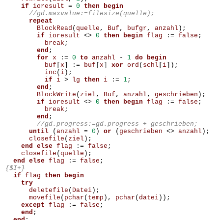
if
ioresult
=
0
then
begin
repeat
BlockRead
(
quelle
,
Buf
,
bufgr
,
anzahl
);
if
ioresult
<>
0
then
begin
flag
:=
false
;
break
;
end
;
for
x
:=
0
to
anzahl
-
1
do
begin
buf
[
x
]
:=
buf
[
x
]
xor
ord
(
schl
[
i
]);
inc
(
i
);
if
i
>
lg
then
i
:=
1
;
end
;
BlockWrite
(
ziel
,
Buf
,
anzahl
,
geschrieben
);
if
ioresult
<>
0
then
begin
flag
:=
false
;
break
;
end
;
until
(
anzahl
=
0
)
or
(
geschrieben
<>
anzahl
);
closefile
(
ziel
);
end
else
flag
:=
false
;
closefile
(
quelle
);
end
else
flag
:=
false
;
{$I+}
if
flag
then
begin
try
deletefile
(
Datei
);
movefile
(
pchar
(
temp
),
pchar
(
datei
));
except
flag
:=
false
;
end
;
end
;