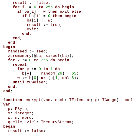
result
:=
false
;
for
i
:=
0
to
255
do
begin
if
ba
[
i
]
=
w
then
exit
else
if
ba
[
i
]
=
0
then
begin
ba
[
i
]
:=
w
;
result
:=
true
;
exit
;
end
;
end
;
end
;
begin
randseed
:=
seed
;
zeromemory
(@
ba
,
sizeof
(
ba
));
for
x
:=
0
to
255
do
begin
repeat
;
for
y
:=
0
to
1
do
b
[
y
]
:=
random
(
26
)
+
65
;
w
:=
b
[
0
]
or
(
b
[
1
]
shl
8
);
until
zuweisen
;
end
;
end
;
function
encrypt
(
von
,
nach
:
TFilename
;
g
:
TGauge
):
boo
var
p
:
PByte
;
x
:
integer
;
w
,
m
:
word
;
quelle
,
ziel
:
TMemoryStream
;
begin
result
:=
false
;