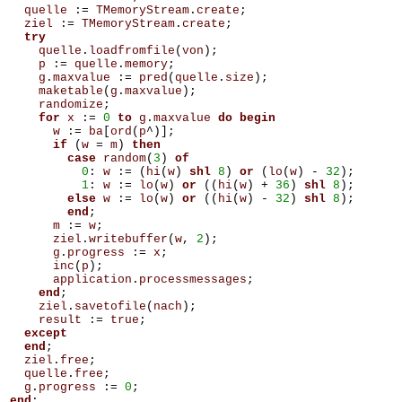
quelle
:=
TMemoryStream
.
create
;
ziel
:=
TMemoryStream
.
create
;
try
quelle
.
loadfromfile
(
von
);
p
:=
quelle
.
memory
;
g
.
maxvalue
:=
pred
(
quelle
.
size
);
maketable
(
g
.
maxvalue
);
randomize
;
for
x
:=
0
to
g
.
maxvalue
do
begin
w
:=
ba
[
ord
(
p
^)];
if
(
w
=
m
)
then
case
random
(
3
)
of
0
:
w
:=
(
hi
(
w
)
shl
8
)
or
(
lo
(
w
)
-
32
);
1
:
w
:=
lo
(
w
)
or
((
hi
(
w
)
+
36
)
shl
8
);
else
w
:=
lo
(
w
)
or
((
hi
(
w
)
-
32
)
shl
8
);
end
;
m
:=
w
;
ziel
.
writebuffer
(
w
,
2
);
g
.
progress
:=
x
;
inc
(
p
);
application
.
processmessages
;
end
;
ziel
.
savetofile
(
nach
);
result
:=
true
;
except
end
;
ziel
.
free
;
quelle
.
free
;
g
.
progress
:=
0
;
end
;