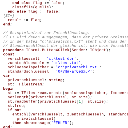
end
else
flag
:=
false
;
closefile
(
quelle
);
end
else
flag
:=
false
;
{$I+}
result
:=
flag
;
end
;
// Beispielaufruf zur Entschlüsselung. 

// Es wird davon ausgegangen, dass der private Schlüsse
// in der Datei "c:\privatschl.txt" steht und dass der 
procedure
TForm1
.
Button4Click
(
Sender
:
TObject
);
const
verschluesselt
=
'c:\test.dbr'
;
zuentschluesseln
=
'c:\test.txt'
;
schluesselspeicher
=
'c:\privatschl.txt'
;
standardschluessel
=
'0+?ß#-ä*Qe$%.<'
;
var
privatschluessel
:
string
;
st
:
TFilestream
;
begin
st
:=
TFilestream
.
create
(
schluesselspeicher
,
fmopenr
setlength
(
privatschluessel
,
st
.
size
);
st
.
readbuffer
(
privatschluessel
[
1
],
st
.
size
);
st
.
free
;
if
not
entschl
(
verschluesselt
,
zuentschluesseln
,
standard
privatschluessel
)
then
showmessage
(
'FEHLER'
);
end
;