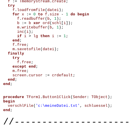
f
:=
Tmemorystream
.
create
;
try
f
.
loadfromfile
(
datei
);
for
x
:=
0
to
f
.
size
-
1
do
begin
f
.
readbuffer
(
b
,
1
);
b
:=
b
xor
ord
(
schl
[
i
]);
m
.
writebuffer
(
b
,
1
);
inc
(
i
);
if
i
>
lg
then
i
:=
1
;
end
;
f
.
free
;
m
.
savetofile
(
datei
);
finally
try
f
.
free
;
except
end
;
m
.
free
;
screen
.
cursor
:=
crdefault
;
end
;
end
;
procedure
TForm1
.
Button1Click
(
Sender
:
TObject
);
begin
verschlFile
(
'c:\meineDatei.txt'
,
schluessel
);
end
;
//---------------------