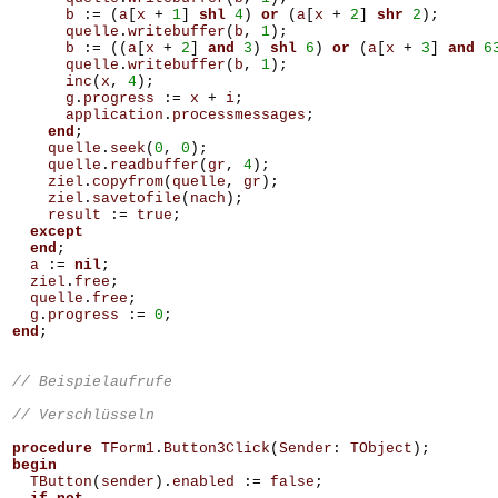
b
:=
(
a
[
x
+
1
]
shl
4
)
or
(
a
[
x
+
2
]
shr
2
);
quelle
.
writebuffer
(
b
,
1
);
b
:=
((
a
[
x
+
2
]
and
3
)
shl
6
)
or
(
a
[
x
+
3
]
and
6
quelle
.
writebuffer
(
b
,
1
);
inc
(
x
,
4
);
g
.
progress
:=
x
+
i
;
application
.
processmessages
;
end
;
quelle
.
seek
(
0
,
0
);
quelle
.
readbuffer
(
gr
,
4
);
ziel
.
copyfrom
(
quelle
,
gr
);
ziel
.
savetofile
(
nach
);
result
:=
true
;
except
end
;
a
:=
nil
;
ziel
.
free
;
quelle
.
free
;
g
.
progress
:=
0
;
end
;
procedure
TForm1
.
Button3Click
(
Sender
:
TObject
);
begin
TButton
(
sender
).
enabled
:=
false
;