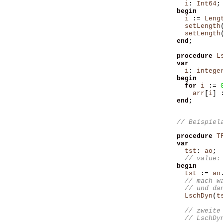
i
:
Int64
;
begin
i
:=
Leng
setLength
setLength
end
;
procedure
L
var
i
:
intege
begin
for
i
:=
arr
[
i
]
end
;
// Beispiel
procedure
T
var
tst
:
ao
;
begin
tst
:=
ao
LschDyn
(
t