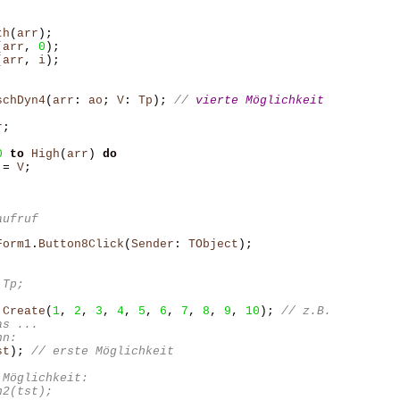
th
(
arr
);
(
arr
,
0
);
(
arr
,
i
);
schDyn4
(
arr
:
ao
;
V
:
Tp
);
// 
vierte Möglichkeit 
r
;
0
to
High
(
arr
)
do
:=
V
;
aufruf
Form1
.
Button8Click
(
Sender
:
TObject
);
.
Create
(
1
,
2
,
3
,
4
,
5
,
6
,
7
,
8
,
9
,
10
);
st
);