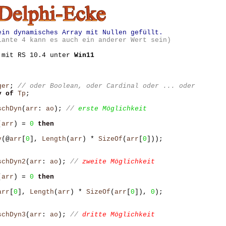
ein dynamisches Array mit Nullen gefüllt.
iante 4 kann es auch ein anderer Wert sein)
 mit RS 10.4 unter
Win11
ger
;
y
of
Tp
;
schDyn
(
arr
:
ao
);
// 
erste Möglichkeit
(
arr
)
=
0
then
y
(@
arr
[
0
],
Length
(
arr
)
*
SizeOf
(
arr
[
0
]));
schDyn2
(
arr
:
ao
);
// 
zweite Möglichkeit 
(
arr
)
=
0
then
arr
[
0
],
Length
(
arr
)
*
SizeOf
(
arr
[
0
]),
0
);
schDyn3
(
arr
:
ao
);
// 
dritte Möglichkeit 