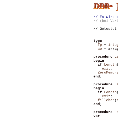
// Es wird 
// (bei Var
// Getestet
type
Tp
=
inte
ao
=
arra
procedure
L
begin
if
Length
exit
;
ZeroMemor
end
;
procedure
L
begin
if
Length
exit
;
fillchar
(
end
;
procedure
L
var