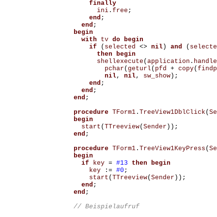
finally
ini
.
free
;
end
;
end
;
begin
with
tv
do
begin
if
(
selected
<>
nil
)
and
(
selecte
then
begin
shellexecute
(
application
.
handle
pchar
(
geturl
(
pfd
+
copy
(
findp
nil
,
nil
,
sw_show
);
end
;
end
;
end
;
procedure
TForm1
.
TreeView1DblClick
(
Se
begin
start
(
TTreeview
(
Sender
));
end
;
procedure
TForm1
.
TreeView1KeyPress
(
Se
begin
if
key
=
#13
then
begin
key
:=
#0
;
start
(
TTreeview
(
Sender
));
end
;
end
;