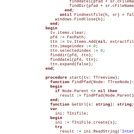
finddatei
(
pfad
+
sr
.
cFileNa
findDir
(
pfad
+
sr
.
cFileName
end
;
until
Findnextfile
(
h
,
sr
)
=
fal
windows
.
FindClose
(
h
);
end
;
begin
tv
.
items
.
clear
;
pfd
:=
FavPath
;
ttn
:=
tv
.
Items
.
Add
(
nil
,
extractfil
ttn
.
imageindex
:=
0
;
ttn
.
selectedindex
:=
0
;
finddir
(
pfd
,
ttn
);
finddatei
(
pfd
,
ttn
);
ttn
.
expand
(
false
);
end
;
procedure
start
(
tv
:
TTreeview
);
function
findPfad
(
Node
:
TTreeNode
):
begin
if
Node
.
Parent
<>
nil
then
result
:=
findPfad
(
Node
.
Parent
)
end
;
function
GetUrl
(
s
:
string
):
string
;
var
ini
:
TInifile
;
begin
ini
:=
TIniFile
.
create
(
s
);
try
result
:=
ini
.
ReadString
(
'Inter