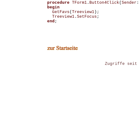
procedure
TForm1
.
Button4Click
(
Sender
:
begin
GetFavs
(
Treeview1
);
Treeview1
.
SetFocus
;
end
;
Zugriffe seit