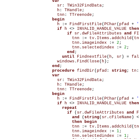
var
sr
:
TWin32FindData
;
h
:
THandle
;
tnn
:
TTreenode
;
begin
h
:=
FindFirstFile
(
PChar
(
pfad
+
'
if
h
<>
INVALID_HANDLE_VALUE
then
if
sr
.
dwFileAttributes
and
FI
tnn
:=
tv
.
Items
.
addchild
(
tn
tnn
.
imageindex
:=
2
;
tnn
.
selectedindex
:=
2
;
end
;
until
Findnextfile
(
h
,
sr
)
=
fal
windows
.
FindClose
(
h
);
end
;
procedure
findDir
(
pfad
:
string
;
tn
:
var
sr
:
TWin32FindData
;
h
:
THandle
;
tnn
:
TTreenode
;
begin
h
:=
FindFirstFile
(
PChar
(
pfad
+
'
if
h
<>
INVALID_HANDLE_VALUE
then
repeat
if
(
sr
.
dwFileAttributes
and
F
and
(
string
(
sr
.
cFileName
)
<
then
begin
tnn
:=
tv
.
Items
.
addchild
(
tn
tnn
.
imageindex
:=
1
;
tnn
.
selectedindex
:=
1
;