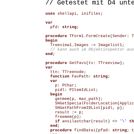
// Getestet mit D4 un
uses
shellapi
,
inifiles
;
var
pfd
:
string
;
procedure
TForm1
.
FormCreate
(
Sender
:
T
begin
Treeview1
.
Images
:=
Imagelist1
;
end
;
procedure
GetFavs
(
tv
:
TTreeview
);
var
ttn
:
TTreenode
;
function
FavPath
:
string
;
var
p
:
PChar
;
pidl
:
PItemIdList
;
begin
getmem
(
p
,
max_path
);
SHGetSpecialFolderLocation
(
Applic
SHGetPathFromIDList
(
pidl
,
p
);
result
:=
p
;
freemem
(
p
);
if
ansilastchar
(
result
)
<>
'\'
th
end
;
procedure
findDatei
(
pfad
:
string
;
t