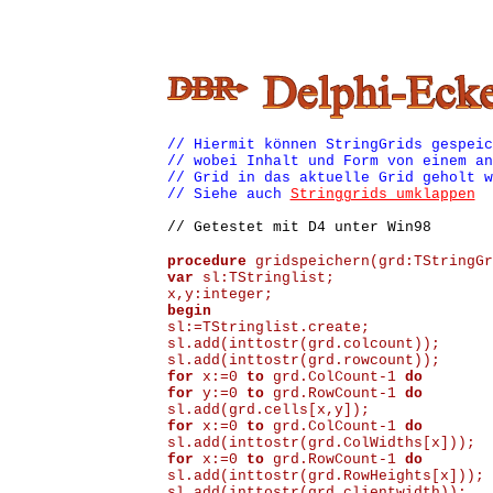
// Hiermit können StringGrids gespeic
// wobei Inhalt und Form von einem an
// Grid in das aktuelle Grid geholt w
// Siehe auch
Stringgrids umklappen
// Getestet mit D4 unter Win98
procedure
gridspeichern(grd:TStringGr
var
sl:TStringlist;
x,y:integer;
begin
sl:=TStringlist.create;
sl.add(inttostr(grd.colcount));
sl.add(inttostr(grd.rowcount));
for
x:=0
to
grd.ColCount-1
do
for
y:=0
to
grd.RowCount-1
do
sl.add(grd.cells[x,y]);
for
x:=0
to
grd.ColCount-1
do
sl.add(inttostr(grd.ColWidths[x]));
for
x:=0
to
grd.RowCount-1
do
sl.add(inttostr(grd.RowHeights[x]));
sl.add(inttostr(grd.clientwidth));