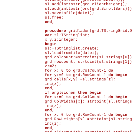
sl.add(inttostr(grd.clientheight));
sl.add(inttostr(ord(grd.ScrollBars)))
sl.savetofile(datei);
sl.free;
end;
procedure
gridladen(grd:TStringGrid;D
var
sl:TStringlist;
x,y,z:integer;
begin
sl:=TStringlist.create;
sl.loadfromfile(datei);
grd.colcount:=strtoint(sl.strings[0])
grd.rowcount:=strtoint(sl.strings[1])
z:=2;
for
x:=0
to
grd.ColCount-1
do
for
y:=0
to
grd.RowCount-1
do begin
grd.cells[x,y]:=sl.strings[z];
inc(z);
end;
if
angleichen
then begin
for
x:=0
to
grd.ColCount-1
do begin
grd.ColWidths[x]:=strtoint(sl.strings
inc(z);
end;
for
x:=0
to
grd.RowCount-1
do begin
grd.RowHeights[x]:=strtoint(sl.string
inc(z);
end
;