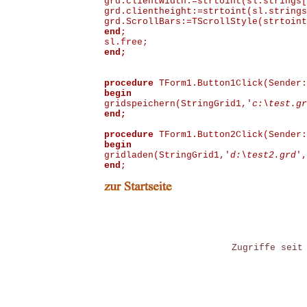
grd.clientwidth:=strtoint(sl.strings[
grd.clientheight:=strtoint(sl.strings
grd.ScrollBars:=TScrollStyle(strtoint
end
;
sl.free;
end;
procedure
TForm1.Button1Click(Sender:
begin
gridspeichern(StringGrid1,'
c:\test.gr
end;
procedure
TForm1.Button2Click(Sender:
begin
gridladen(StringGrid1,'
d:\test2.grd
',
end
;
Zugriffe seit