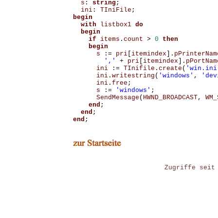
s
:
string
;
ini
:
TIniFile
;
begin
with
listbox1
do
begin
if
items
.
count
>
0
then
begin
s
:=
pri
[
itemindex
].
pPrinterNam
','
+
pri
[
itemindex
].
pPortNam
ini
:=
TInifile
.
create
(
'win.ini
ini
.
writestring
(
'windows'
,
'dev
ini
.
free
;
s
:=
'windows'
;
SendMessage
(
HWND_BROADCAST
,
WM_
end
;
end
;
end
;
Zugriffe seit