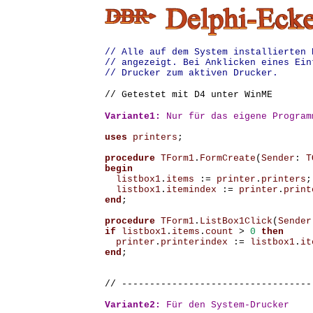
// Alle auf dem System installierten 
// angezeigt. Bei Anklicken eines Ein
// Drucker zum aktiven Drucker.
// Getestet mit D4 unter WinME
Variante1
:
 Nur für das eigene Program
uses
printers
;
procedure
TForm1
.
FormCreate
(
Sender
:
T
begin
listbox1
.
items
:=
printer
.
printers
;
listbox1
.
itemindex
:=
printer
.
print
end
;
procedure
TForm1
.
ListBox1Click
(
Sender
if
listbox1
.
items
.
count
>
0
then
printer
.
printerindex
:=
listbox1
.
it
end
;
// ----------------------------------
Variante2:
Für
den
System
-