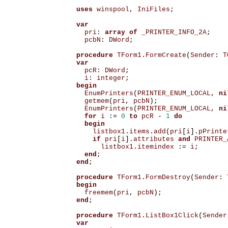
uses
winspool
,
IniFiles
;
var
pri
:
array
of
_PRINTER_INFO_2A
;
pcbN
:
DWord
;
procedure
TForm1
.
FormCreate
(
Sender
:
T
var
pcR
:
DWord
;
i
:
integer
;
begin
EnumPrinters
(
PRINTER_ENUM_LOCAL
,
ni
getmem
(
pri
,
pcbN
);
EnumPrinters
(
PRINTER_ENUM_LOCAL
,
ni
for
i
:=
0
to
pcR
-
1
do
begin
listbox1
.
items
.
add
(
pri
[
i
].
pPrinte
if
pri
[
i
].
attributes
and
PRINTER_
listbox1
.
itemindex
:=
i
;
end
;
end
;
procedure
TForm1
.
FormDestroy
(
Sender
:
begin
freemem
(
pri
,
pcbN
);
end
;
procedure
TForm1
.
ListBox1Click
(
Sender
var