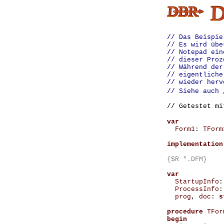
// Das Beispie
// Es wird übe
// Notepad ein
// dieser Proz
// Während der
// eigentliche
// wieder herv
// Siehe auch
// Getestet m
var
Form1
:
TForm
implementation
{$R *.DFM}
var
StartupInfo
:
ProcessInfo
:
prog
,
doc
:
s
procedure
TFor
begin