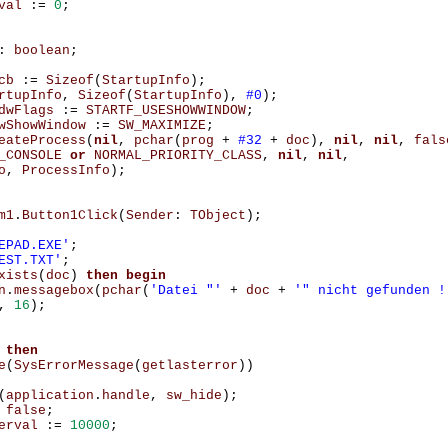
val
:=
0
;
:
boolean
;
cb
:=
Sizeof
(
StartupInfo
);
rtupInfo
,
Sizeof
(
StartupInfo
),
#0
);
dwFlags
:=
STARTF_USESHOWWINDOW
;
wShowWindow
:=
SW_MAXIMIZE
;
eateProcess
(
nil
,
pchar
(
prog
+
#32
+
doc
),
nil
,
nil
,
fals
_CONSOLE
or
NORMAL_PRIORITY_CLASS
,
nil
,
nil
,
o
,
ProcessInfo
);
m1
.
Button1Click
(
Sender
:
TObject
);
EPAD.EXE'
;
EST.TXT'
;
xists
(
doc
)
then
begin
n
.
messagebox
(
pchar
(
'Datei "'
+
doc
+
'" nicht gefunden !
,
16
);
then
e
(
SysErrorMessage
(
getlasterror
))
(
application
.
handle
,
sw_hide
);
false
;
erval
:=
10000
;