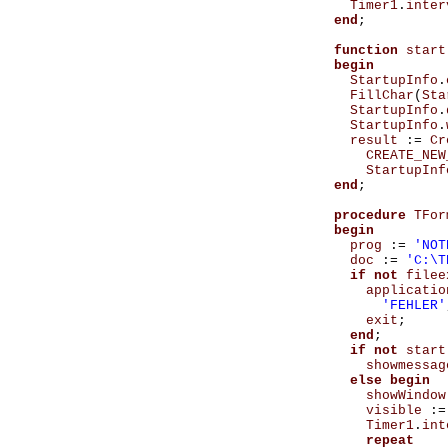
Timer1
.
inter
end
;
function
start
begin
StartupInfo
.
FillChar
(
Sta
StartupInfo
.
StartupInfo
.
result
:=
Cr
CREATE_NEW
StartupInf
end
;
procedure
TFor
begin
prog
:=
'NOT
doc
:=
'C:\T
if
not
filee
applicatio
'FEHLER'
exit
;
end
;
if
not
start
showmessag
else
begin
showWindow
visible
:=
Timer1
.
int
repeat