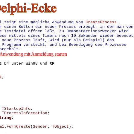
l zeigt eine mögliche Anwendung von
CreateProcess
.
r einen Button ein neuer Prozess erzeugt, in dem man von
e Textdatei öffnen läßt. Zu Demonstartionszwecken wird
ess mittels eines Timers nach 10 Sekunden wieder beendet
 neue Prozess läuft, wird (nur als Beispiel) das
 Programm versteckt, und bei Beendigung des Prozesses
orgeholt.
Anwendung mit Anmeldung starten
it D4 unter Win98 und
XP
1
;
TStartupInfo
;
TProcessInformation
;
tring
;
m1
.
FormCreate
(
Sender
:
TObject
);