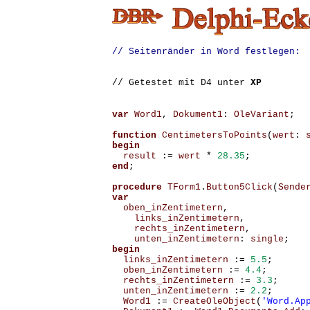
// Seitenränder in Word festlegen:
// Getestet mit D4 unter
XP
var
Word1
,
Dokument1
:
OleVariant
;
function
CentimetersToPoints
(
wert
:
begin
result
:=
wert
*
28.35
;
end
;
procedure
TForm1
.
Button5Click
(
Sende
var
oben_inZentimetern
,
links_inZentimetern
,
rechts_inZentimetern
,
unten_inZentimetern
:
single
;
begin
links_inZentimetern
:=
5.5
;
oben_inZentimetern
:=
4.4
;
rechts_inZentimetern
:=
3.3
;
unten_inZentimetern
:=
2.2
;
Word1
:=
CreateOleObject
(
'Word.Ap