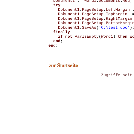
Dokument1
:=
Word1
.
Documents
.
Add
;
try
Dokument1
.
PageSetup
.
LeftMargin
Dokument1
.
PageSetup
.
TopMargin
:
Dokument1
.
PageSetup
.
RightMargin
Dokument1
.
PageSetup
.
BottomMargi
Dokument1
.
SaveAs
(
'C:\test.doc'
)
finally
if
not
VarIsEmpty
(
Word1
)
then
W
end
;
end
;
Zugriffe seit