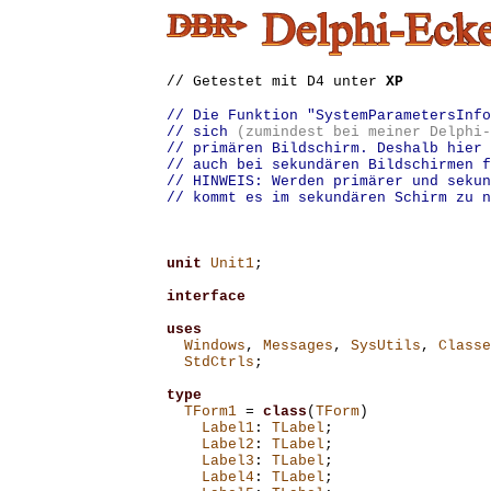
// Getestet mit D4 unter
XP
// Die Funktion "SystemParametersInfo
// sich 
(zumindest bei meiner Delphi-
// primären Bildschirm. Deshalb hier 
// auch bei sekundären Bildschirmen f
// HINWEIS: Werden primärer und sekun
// kommt es im sekundären Schirm zu n
unit
Unit1
;
interface
uses
Windows
,
Messages
,
SysUtils
,
Classe
StdCtrls
;
type
TForm1
=
class
(
TForm
)
Label1
:
TLabel
;
Label2
:
TLabel
;
Label3
:
TLabel
;
Label4
:
TLabel
;