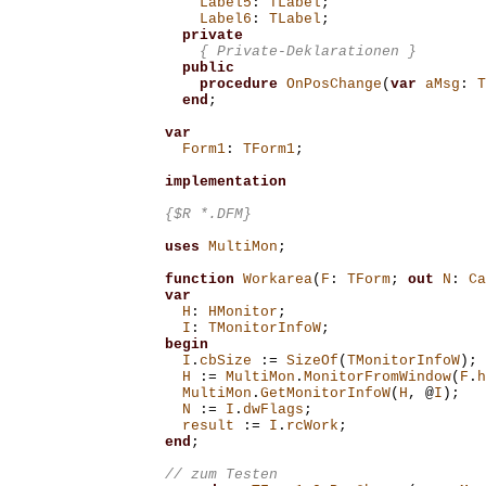
Label5
:
TLabel
;
Label6
:
TLabel
;
private
{ Private-Deklarationen }
public
procedure
OnPosChange
(
var
aMsg
:
T
end
;
var
Form1
:
TForm1
;
implementation
{$R *.DFM}
uses
MultiMon
;
function
Workarea
(
F
:
TForm
;
out
N
:
Ca
var
H
:
HMonitor
;
I
:
TMonitorInfoW
;
begin
I
.
cbSize
:=
SizeOf
(
TMonitorInfoW
);
H
:=
MultiMon
.
MonitorFromWindow
(
F
.
h
MultiMon
.
GetMonitorInfoW
(
H
,
@
I
);
N
:=
I
.
dwFlags
;
result
:=
I
.
rcWork
;
end
;
// zum Testen 