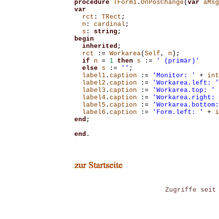
procedure
TForm1
.
OnPosChange
(
var
aMsg
var
rct
:
TRect
;
n
:
cardinal
;
s
:
string
;
begin
inherited
;
rct
:=
Workarea
(
Self
,
n
);
if
n
=
1
then
s
:=
' (primär)'
else
s
:=
''
;
label1
.
caption
:=
'Monitor: '
+
int
label2
.
caption
:=
'Workarea.left: '
label3
.
caption
:=
'Workarea.top: '
label4
.
caption
:=
'Workarea.right: 
label5
.
caption
:=
'Workarea.bottom:
label6
.
caption
:=
'Form.left: '
+
i
end
;
end
.
Zugriffe seit